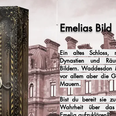
Emelias Bild
Ein altes Schloss, 
Dynastien und Räu
Bildern. Waddesdon M
vor allem aber die G
Mauern.
Bist du bereit sie z
Wahrheit über das
Emelia aufzuklären?