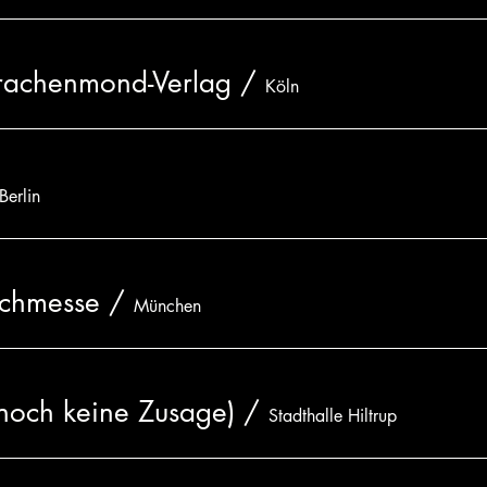
Drachenmond-Verlag
/
Köln
Berlin
chmesse
/
München
noch keine Zusage)
/
Stadthalle Hiltrup