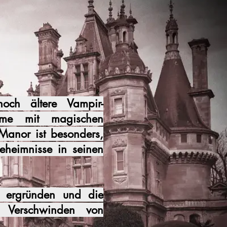
noch ältere Vampir-
me mit magischen
anor ist besonders,
eheimnisse in seinen
u ergründen und die
 Verschwinden von