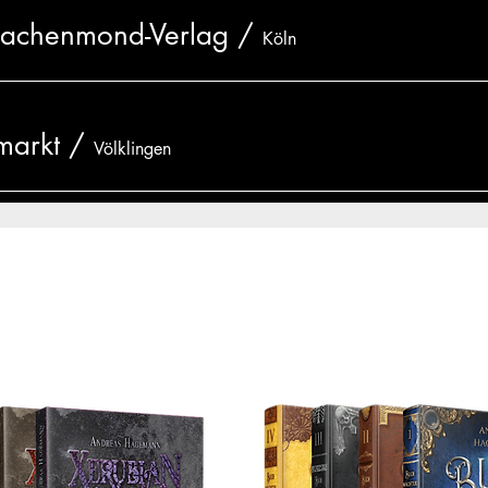
rachenmond-Verlag
/
Köln
arkt
/
Völklingen