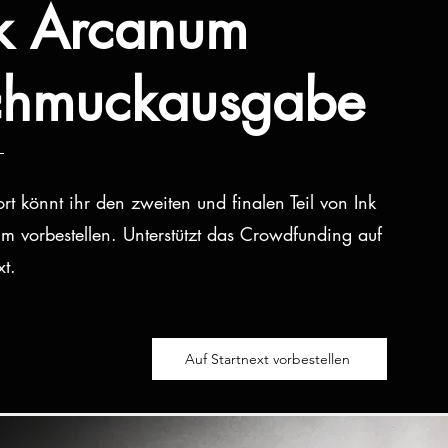
k Arcanum
chmuckausgabe
rt könnt ihr den zweiten und finalen Teil von Ink
m vorbestellen. Unterstützt das Crowdfunding auf
xt.
Auf Startnext vorbestellen