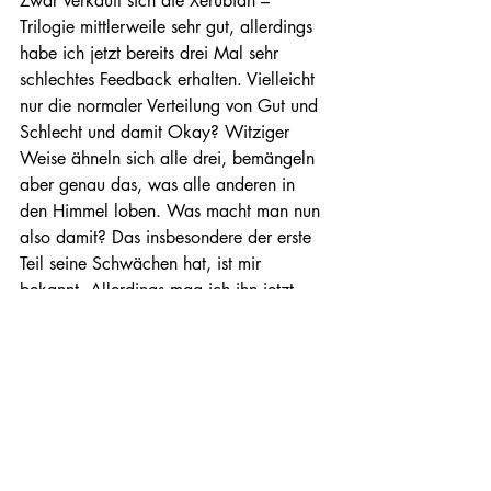
Zwar verkauft sich die Xerubian – 
Trilogie mittlerweile sehr gut, allerdings 
habe ich jetzt bereits drei Mal sehr 
schlechtes Feedback erhalten. Vielleicht 
nur die normaler Verteilung von Gut und 
Schlecht und damit Okay? Witziger 
Weise ähneln sich alle drei, bemängeln 
aber genau das, was alle anderen in 
den Himmel loben. Was macht man nun 
also damit? Das insbesondere der erste 
Teil seine Schwächen hat, ist mir 
bekannt. Allerdings mag ich ihn jetzt 
noch nicht gleich überarbeiten. Dafür 
will ich das aktuelle Projekt fertig 
bekommen.
Mal schauen, wie es damit weitergeht.