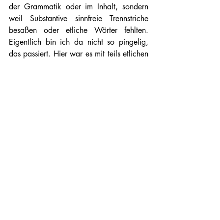
der Grammatik oder im Inhalt, sondern 
weil Substantive sinnfreie Trennstriche 
besaßen oder etliche Wörter fehlten. 
Eigentlich bin ich da nicht so pingelig, 
das passiert. Hier war es mit teils etlichen 
Fehlern auf einer Seite doch arg präsent. 
Der Verlag hat mit bereits mitgeteilt hier 
nachzubessern.
Auch wenn sich all dies erst einmal 
negativ anhört, ist der erste Band zu 
Archibald Leach für Steampunk-Fans 
durchaus zu empfehlen. Das Setting, die 
Ideen sowie die illustren Charakteren und 
Figuren, machen die Geschichte zu einer 
besonderen. Insgesamt sind knappe 4* 
und eine Leseempfehlung auf jeden Fall 
gerechtfertigt.