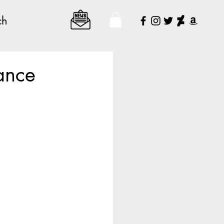
ch
ance