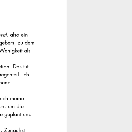
vel
, also ein 
tgebers, zu dem 
enigkeit als  
ion. Das tut 
genteil. Ich 
mene 
auch meine 
en, um die 
e geplant und 
. Zunächst 