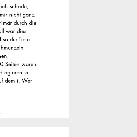
 ich schade, 
mir nicht ganz 
rimär durch die 
ll war dies 
so die Tiefe 
schmunzeln 
nen.
00 Seiten waren 
d agieren zu 
uf dem i. Wer 
r