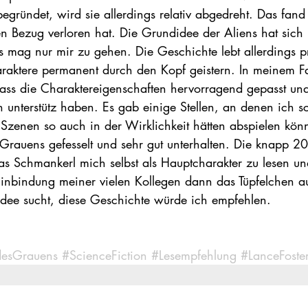
begründet, wird sie allerdings relativ abgedreht. Das fand
 Bezug verloren hat. Die Grundidee der Aliens hat sich 
s mag nur mir zu gehen. Die Geschichte lebt allerdings p
araktere permanent durch den Kopf geistern. In meinem Fa
ass die Charaktereigenschaften hervorragend gepasst und 
ch unterstütz haben. Es gab einige Stellen, an denen ich 
e Szenen so auch in der Wirklichkeit hätten abspielen kön
rauens gefesselt und sehr gut unterhalten. Die knapp 2
s Schmankerl mich selbst als Hauptcharakter zu lesen un
 Einbindung meiner vielen Kollegen dann das Tüpfelchen a
 Idee sucht, diese Geschichte würde ich empfehlen.
esGrauens
#ScienceFiction
#Lesempfehlung
#LanceFoste