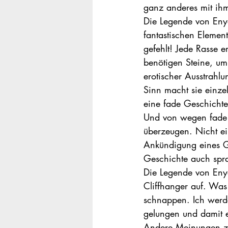
ganz anderes mit ihm
Die Legende von Eny
fantastischen Elemen
gefehlt! Jede Rasse e
benötigen Steine, um
erotischer Ausstrahlu
Sinn macht sie einze
eine fade Geschicht
Und von wegen fade 
überzeugen. Nicht ein
Ankündigung eines Ge
Geschichte auch sprac
Die Legende von Enya
Cliffhanger auf. Was 
schnappen. Ich werde
gelungen und damit e
Andere Meinungen zu