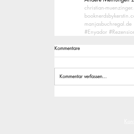
christian-muenzinger
booknerdsbykerstin.
manjasbuchregal.de
#Enyador
#Rezensio
Kommentare
Kommentar verfassen...
Kon