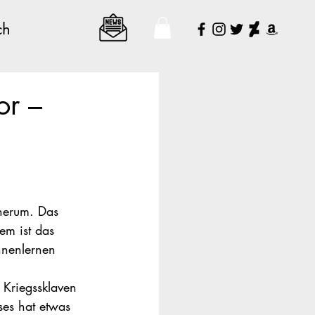
ch
or –
herum. Das 
em ist das 
nnenlernen 
 Kriegssklaven 
ses hat etwas 