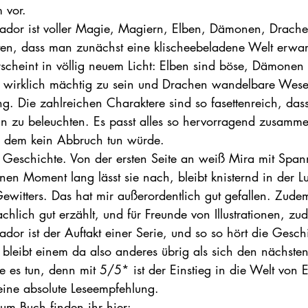
 vor.
ador ist voller Magie, Magiern, Elben, Dämonen, Drach
ten, dass man zunächst eine klischeebeladene Welt erwart
rscheint in völlig neuem Licht: Elben sind böse, Dämonen
 wirklich mächtig zu sein und Drachen wandelbare Wesen
ng. Die zahlreichen Charaktere sind so fasettenreich, das
ln zu beleuchten. Es passt alles so hervorragend zusammen
e dem kein Abbruch tun würde.
Geschichte. Von der ersten Seite an weiß Mira mit Span
en Moment lang lässt sie nach, bleibt knisternd in der Lu
witters. Das hat mir außerordentlich gut gefallen. Zudem 
hlich gut erzählt, und für Freunde von Illustrationen, zu
dor ist der Auftakt einer Serie, und so so hört die Gesch
bleibt einem da also anderes übrig als sich den nächsten 
 es tun, denn mit 5/5* ist der Einstieg in die Welt von E
ine absolute Leseempfehlung.
m Buch finden ihr hier: