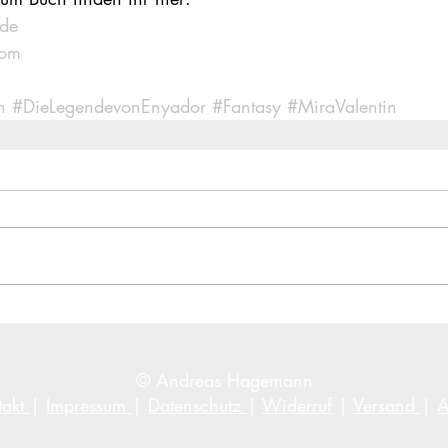
.de
com
n
#DieLegendevonEnyador
#Fantasy
#MiraValentin
© Andreas Hagemann
takt
|
Impressum
|
Datenschutz
|
Widerruf
|
Versand
|