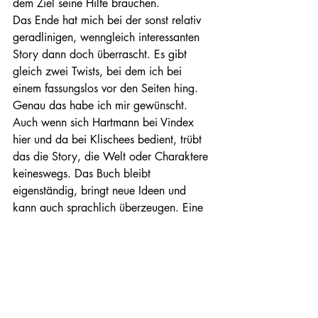
dem Ziel seine Hilfe brauchen.
Das Ende hat mich bei der sonst relativ 
geradlinigen, wenngleich interessanten 
Story dann doch überrascht. Es gibt 
gleich zwei Twists, bei dem ich bei 
einem fassungslos vor den Seiten hing. 
Genau das habe ich mir gewünscht.
Auch wenn sich Hartmann bei Vindex 
hier und da bei Klischees bedient, trübt 
das die Story, die Welt oder Charaktere 
keineswegs. Das Buch bleibt 
eigenständig, bringt neue Ideen und 
kann auch sprachlich überzeugen. Eine 
Stern ziehe ich ab, weil ich mir mehr 
Abwechslung, gerade in der ersten 
Hälfte gewünscht hätte. Dennoch ist 
Vindex eine Leseempfehlung, 
insbesondere für Freunde von Dystopien.
Weitere Rezenionen findet ihr bei: