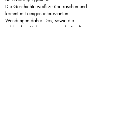
Die Geschichte weiß zu überraschen und 
kommt mit einigen interessanten 
Wendungen daher. Das, sowie die 
zahlreichen Geheimnisse um die Stadt 
und deren Völker, machen den Reiz aus. 
Denn die Geheimnisse bleiben solche. 
Allein das Ende fand ich arg knapp. 
Man fiebert auf ein fulminantes Ende hin 
und dann gibt es nur ein kleines Puff. Ein 
Feuerwerk mit Fehlzündung, dass der 
eigentlichen Geschichte nicht wirklich 
gerecht wird. Dennoch bleibt Wedora 
eine Leseempfehlung.
Von mir gibt es 5/5*.
Andere Meinungen zum Buch finden ihr 
hier:
fantasy-couch.de
leserattenhoehle.de