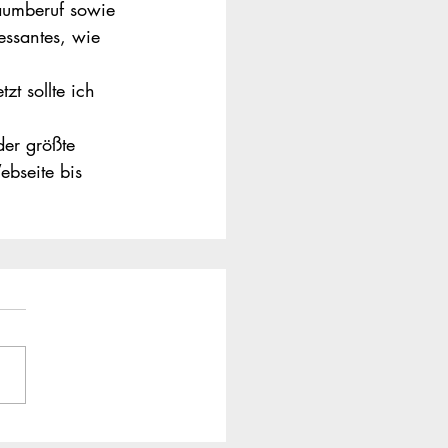
raumberuf sowie 
essantes, wie 
t sollte ich 
der größte 
ebseite bis 